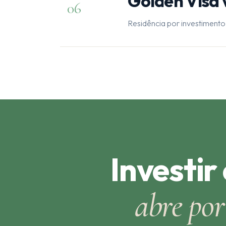
Golden Visa 
06
Residência por investimento
Investir
abre por