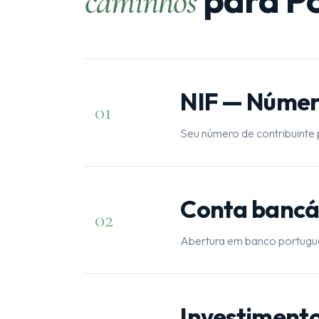
caminhos
NIF — Número
01
Seu número de contribuinte p
Conta bancá
02
Abertura em banco português
Investimento