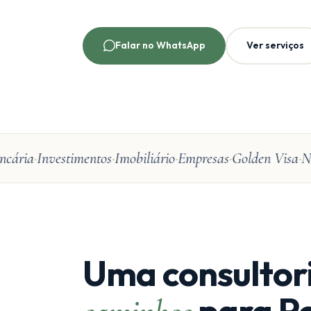
Falar no WhatsApp
Ver serviços
ária
Investimentos
Imobiliário
Empresas
Golden Visa
NIF
Uma consultor
para Po