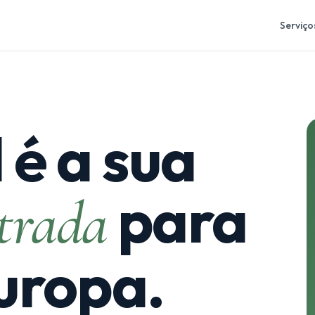
Serviço
 é a sua
para
ntrada
uropa.