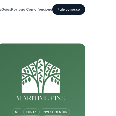
s
Guias
Portugal
Como funciona
Fale conosco
NIF
CONTA
INVESTIMENTOS